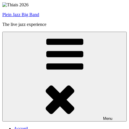
Aller
au
Plein Jazz Big Band
contenu
principal
The live jazz experience
Menu
Accueil