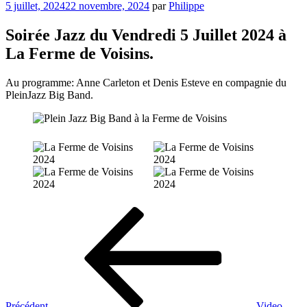
Publié
5 juillet, 2024
22 novembre, 2024
par
Philippe
le
Soirée Jazz du Vendredi 5 Juillet 2024 à
La Ferme de Voisins.
Au programme: Anne Carleton et Denis Esteve en compagnie du
PleinJazz Big Band.
Navigation
Article
précédent
de
l’article
Précédent
Video