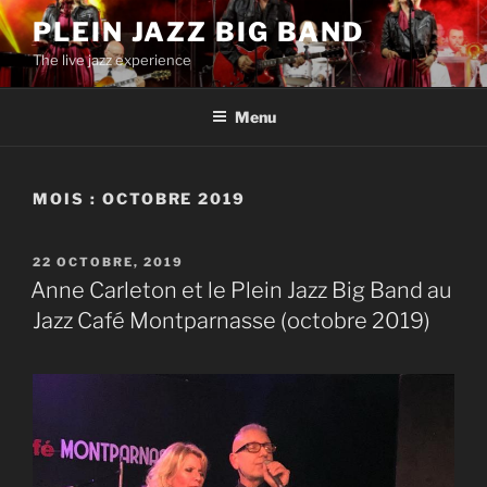
Aller
PLEIN JAZZ BIG BAND
au
The live jazz experience
contenu
principal
Menu
MOIS :
OCTOBRE 2019
PUBLIÉ
22 OCTOBRE, 2019
LE
Anne Carleton et le Plein Jazz Big Band au
Jazz Café Montparnasse (octobre 2019)