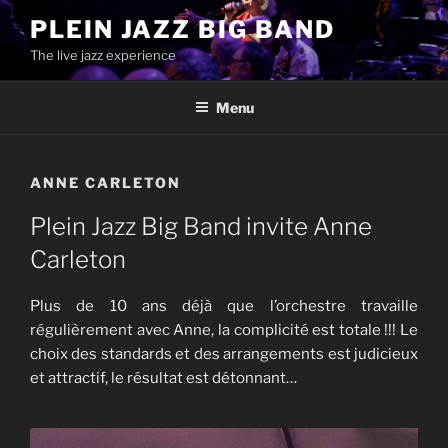
Aller
PLEIN JAZZ BIG BAND
au
The live jazz experience
contenu
principal
Menu
ANNE CARLETON
Plein Jazz Big Band invite Anne
Carleton
Plus de 10 ans déjà que l’orchestre travaille
régulièrement avec Anne, la complicité est totale !!! Le
choix des standards et des arrangements est judicieux
et attractif, le résultat est détonnant…