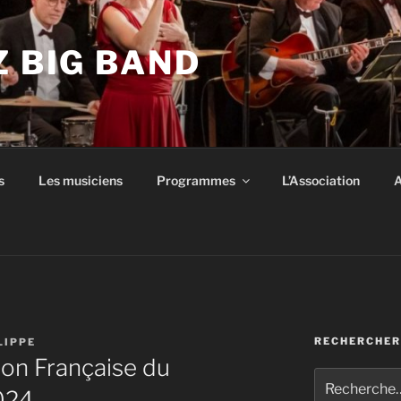
Z BIG BAND
s
Les musiciens
Programmes
L’Association
A
RECHERCHER
LIPPE
ion Française du
Recherche
024
pour