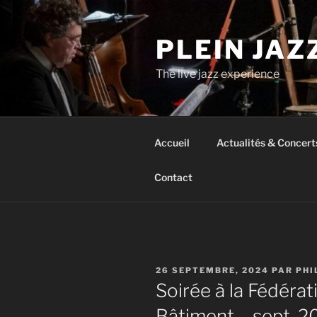
Aller
au
PLEIN JAZ
contenu
principal
The live jazz experience
Accueil
Actualités & Concert
Contact
PUBLIÉ
26 SEPTEMBRE, 2024
PAR
PHI
LE
Soirée à la Fédérat
Bâtiment – sept. 2