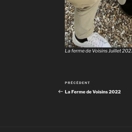
La ferme de Voisins Juillet 202
Navigation
Article
PRÉCÉDENT
de
précédent
La Ferme de Voisins 2022
l’article