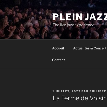
Aller
au
PLEIN JAZ
contenu
principal
The live jazz experience
Accueil
Actualités & Concert
Contact
PUBLIÉ
1 JUILLET, 2023
PAR
PHILIPPE
LE
La Ferme de Voisi