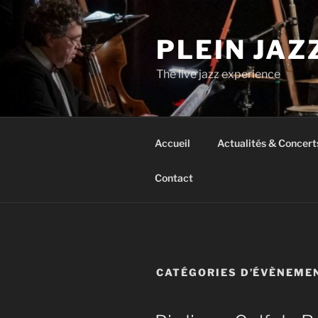
Aller
au
PLEIN JAZ
contenu
principal
The live jazz experience
Accueil
Actualités & Concert
Contact
CATÉGORIES D’ÉVÈNEME